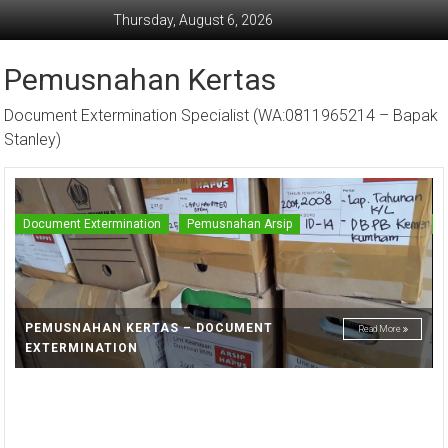
Skip
Thursday, August 6, 2026
to
content
Pemusnahan Kertas
Document Extermination Specialist (WA:0811965214 – Bapak
Stanley)
Document Extermination
Pemusnahan Arsip
D
PEMUSNAHAN KERTAS – DOCUMENT
Read More
EXTERMINATION