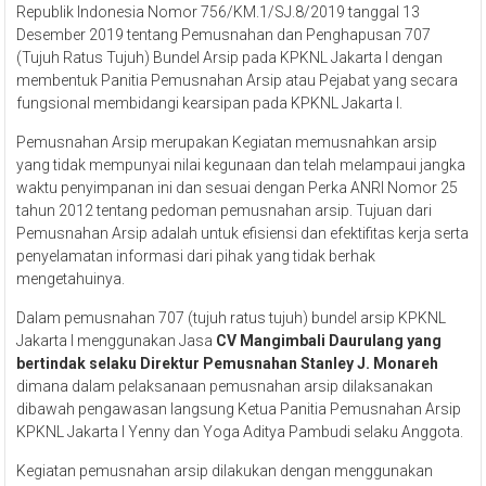
Republik Indonesia Nomor 756/KM.1/SJ.8/2019 tanggal 13
Desember 2019 tentang Pemusnahan dan Penghapusan 707
(Tujuh Ratus Tujuh) Bundel Arsip pada KPKNL Jakarta I dengan
membentuk Panitia Pemusnahan Arsip atau Pejabat yang secara
fungsional membidangi kearsipan pada KPKNL Jakarta I.
Pemusnahan Arsip merupakan Kegiatan memusnahkan arsip
yang tidak mempunyai nilai kegunaan dan telah melampaui jangka
waktu penyimpanan ini dan sesuai dengan Perka ANRI Nomor 25
tahun 2012 tentang pedoman pemusnahan arsip. Tujuan dari
Pemusnahan Arsip adalah untuk efisiensi dan efektifitas kerja serta
penyelamatan informasi dari pihak yang tidak berhak
mengetahuinya.
Dalam pemusnahan 707 (tujuh ratus tujuh) bundel arsip KPKNL
Jakarta I menggunakan Jasa
CV Mangimbali Daurulang yang
bertindak selaku Direktur Pemusnahan Stanley J. Monareh
dimana dalam pelaksanaan pemusnahan arsip dilaksanakan
dibawah pengawasan langsung Ketua Panitia Pemusnahan Arsip
KPKNL Jakarta I Yenny dan Yoga Aditya Pambudi selaku Anggota.
Kegiatan pemusnahan arsip dilakukan dengan menggunakan