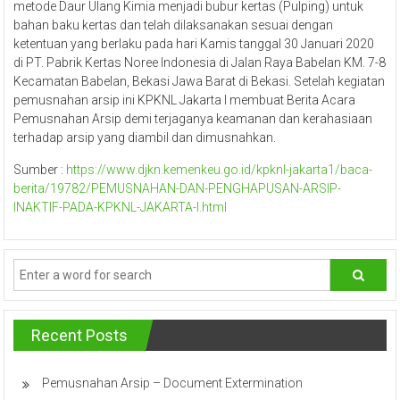
metode Daur Ulang Kimia menjadi bubur kertas (Pulping) untuk
bahan baku kertas dan telah dilaksanakan sesuai dengan
ketentuan yang berlaku pada hari Kamis tanggal 30 Januari 2020
di PT. Pabrik Kertas Noree Indonesia di Jalan Raya Babelan KM. 7-8
Kecamatan Babelan, Bekasi Jawa Barat di Bekasi. Setelah kegiatan
pemusnahan arsip ini KPKNL Jakarta I membuat Berita Acara
Pemusnahan Arsip demi terjaganya keamanan dan kerahasiaan
terhadap arsip yang diambil dan dimusnahkan.
Sumber :
https://www.djkn.kemenkeu.go.id/kpknl-jakarta1/baca-
berita/19782/PEMUSNAHAN-DAN-PENGHAPUSAN-ARSIP-
INAKTIF-PADA-KPKNL-JAKARTA-I.html
Recent Posts
Pemusnahan Arsip – Document Extermination